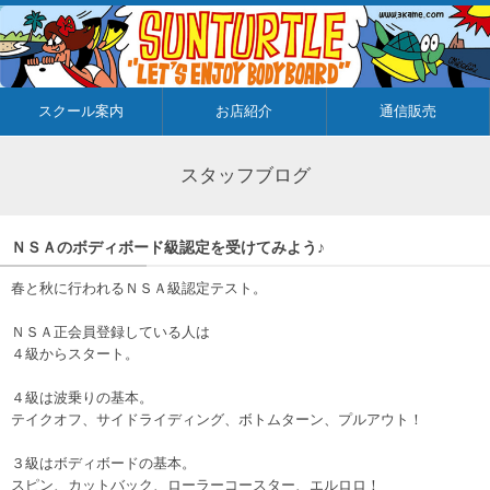
スクール案内
お店紹介
通信販売
スタッフブログ
ＮＳＡのボディボード級認定を受けてみよう♪
春と秋に行われるＮＳＡ級認定テスト。
ＮＳＡ正会員登録している人は
４級からスタート。
４級は波乗りの基本。
テイクオフ、サイドライディング、ボトムターン、プルアウト！
３級はボディボードの基本。
スピン、カットバック、ローラーコースター、エルロロ！