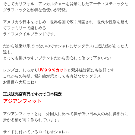
そしてカリフォルニアンカルチャーを背景にしたアーティスティックな
グラフィックと独特な色使いが特徴。
アメリカや日本をはじめ、世界各国で広く展開され、世代や性別を超え
てファミリーで楽しめる
ライフスタイルブランドです。
だから波乗り系ではないのでオシャレにサングラスに抵抗感があった人
達も、
とっても掛けやすいブランドだから安心して使って下さいね！
レンズは、しっかり
UV９９％カット
と紫外線対策にも抜群です
これからの時期、紫外線対策としても有効なサングラス
お目目を大切にね♪
正規販売店商品ですので日本限定
アジアンフィット
アジアンフィットとは…外国人に比べて鼻が低い日本人の為に鼻部分に
掛かる柄が高く作られています。
サイドに付いているロゴもオシャレ♪♪