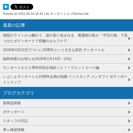
Posted on
2011.06.24 16:42
|
by
サンタートル
|
Perma Link
最新の記事
病院のライトから離れて、波の音に包まれる 看護師の私が「平日の海」で見
つけたボディボードで究極のセルフケア
2026年4月22日でついに20周年という大きな節目 サンタートル
臨時休業のお知らせ2026年2月14日～24日
サンタートル２０周年特別企画続々と！！ウエットスーツ編
いよいよサンタートル20周年企画が始動 インドネシア メンタワイ ボディボー
ドトリップ
ブログカテゴリ
新商品情報
ボディボード
スタッフの日記
茅ヶ崎波情報