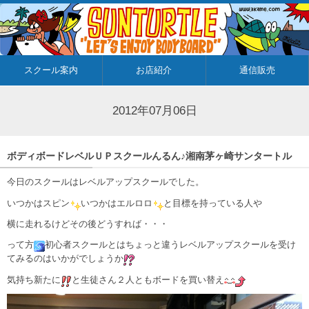
スクール案内
お店紹介
通信販売
2012年07月06日
ボディボードレベルＵＰスクールんるん♪湘南茅ヶ崎サンタートル
今日のスクールはレベルアップスクールでした。
いつかはスピン
いつかはエルロロ
と目標を持っている人や
横に走れるけどその後どうすれば・・・
って方
初心者スクールとはちょっと違うレベルアップスクールを受け
てみるのはいかがでしょうか
気持ち新たに
と生徒さん２人ともボードを買い替え