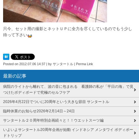
只今、セット用の撮影とネットＵＰに全力を尽くしているのでもう少し
待って下さい
Posted on
2012.07.06 14:37
|
by
サンタートル
|
Perma Link
最新の記事
病院のライトから離れて、波の音に包まれる 看護師の私が「平日の海」で見
つけたボディボードで究極のセルフケア
2026年4月22日でついに20周年という大きな節目 サンタートル
臨時休業のお知らせ2026年2月14日～24日
サンタートル２０周年特別企画続々と！！ウエットスーツ編
いよいよサンタートル20周年企画が始動 インドネシア メンタワイ ボディボー
ドトリップ