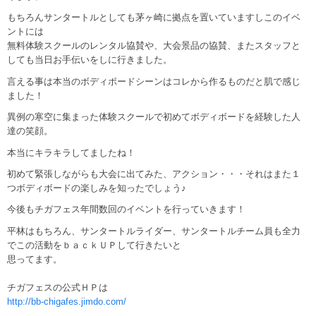
もちろんサンタートルとしても茅ヶ崎に拠点を置いていますしこのイベ
ントには
無料体験スクールのレンタル協賛や、大会景品の協賛、またスタッフと
しても当日お手伝いをしに行きました。
言える事は本当のボディボードシーンはコレから作るものだと肌で感じ
ました！
異例の寒空に集まった体験スクールで初めてボディボードを経験した人
達の笑顔。
本当にキラキラしてましたね！
初めて緊張しながらも大会に出てみた、アクション・・・それはまた１
つボディボードの楽しみを知ったでしょう♪
今後もチガフェス年間数回のイベントを行っていきます！
平林はもちろん、サンタートルライダー、サンタートルチーム員も全力
でこの活動をｂａｃｋＵＰして行きたいと
思ってます。
チガフェスの公式ＨＰは
http://bb-chigafes.jimdo.com/