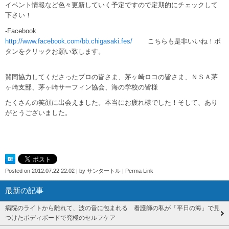
イベント情報など色々更新していく予定ですので定期的にチェックして
下さい！
-Facebook
http://www.facebook.com/bb.chigasaki.fes/
こちらも是非いいね！ボ
タンをクリックお願い致します。
賛同協力してくださったプロの皆さま、茅ヶ崎ロコの皆さま、ＮＳＡ茅
ヶ崎支部、茅ヶ崎サーフィン協会、海の学校の皆様
たくさんの笑顔に出会えました。本当にお疲れ様でした！そして、あり
がとうございました。
Posted on
2012.07.22 22:02
|
by
サンタートル
|
Perma Link
最新の記事
病院のライトから離れて、波の音に包まれる 看護師の私が「平日の海」で見
つけたボディボードで究極のセルフケア