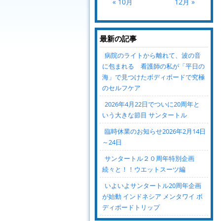
« 10月
12月 »
最新の記事
病院のライトから離れて、波の音
に包まれる 看護師の私が「平日の
海」で見つけたボディボードで究極
のセルフケア
2026年4月22日でついに20周年と
いう大きな節目 サンタートル
臨時休業のお知らせ2026年2月14日
～24日
サンタートル２０周年特別企画
続々と！！ウエットスーツ編
いよいよサンタートル20周年企画
が始動 インドネシア メンタワイ ボ
ディボードトリップ