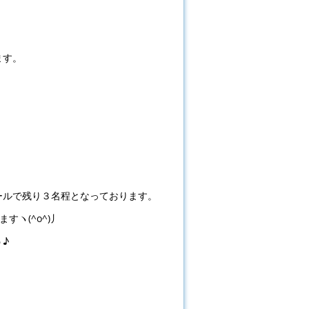
ます。
ールで残り３名程となっております。
ヽ(^o^)丿
♪