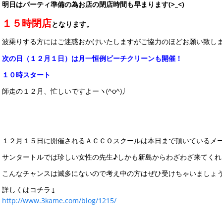
明日はパーティ準備の為お店の閉店時間も早まります(>_<)
１５時閉店
となります。
波乗りする方にはご迷惑おかけいたしますがご協力のほどお願い致し
次の日（１２月１日）は月一恒例ビーチクリーンも開催！
１０時スタート
師走の１２月、忙しいですよーヽ(^o^)丿
１２月１５日に開催されるＡＣＣＯスクールは本日まで頂いているメ
サンタートルでは珍しい女性の先生♪しかも新島からわざわざ来てくれます
こんなチャンスは滅多にないので考え中の方はぜひ受けちゃいましょう
詳しくはコチラ↓
http://www.3kame.com/blog/1215/