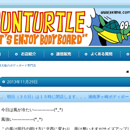
最大級のボディボード専門店
2013年11月29日
明日（３０日）は１５時に閉店します。。。湘南茅ヶ崎ボディボー
今日は風が冷たい―――――(*_*)
風強い―――――(*_*)
この風は明日の明け方に北西に変わり、面は整いますがサイズアップ