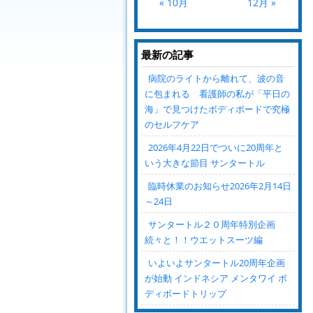
« 10月
12月 »
最新の記事
病院のライトから離れて、波の音
に包まれる 看護師の私が「平日の
海」で見つけたボディボードで究極
のセルフケア
2026年4月22日でついに20周年と
いう大きな節目 サンタートル
臨時休業のお知らせ2026年2月14日
～24日
サンタートル２０周年特別企画
続々と！！ウエットスーツ編
いよいよサンタートル20周年企画
が始動 インドネシア メンタワイ ボ
ディボードトリップ