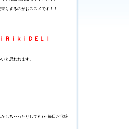
波乗りするのがおススメです！！
ｉＲｉｋｉＤＥＬＩ
多いと思われます。
・
んかしちゃったりして♥（←毎日お化粧