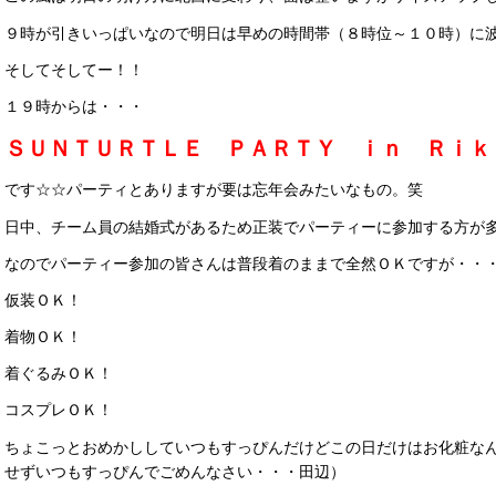
９時が引きいっぱいなので明日は早めの時間帯（８時位～１０時）に
そしてそしてー！！
１９時からは・・・
ＳＵＮＴＵＲＴＬＥ ＰＡＲＴＹ ｉｎ Ｒｉｋ
です☆☆パーティとありますが要は忘年会みたいなもの。笑
日中、チーム員の結婚式があるため正装でパーティーに参加する方が
なのでパーティー参加の皆さんは普段着のままで全然ＯＫですが・・
仮装ＯＫ！
着物ＯＫ！
着ぐるみＯＫ！
コスプレＯＫ！
ちょこっとおめかししていつもすっぴんだけどこの日だけはお化粧な
せずいつもすっぴんでごめんなさい・・・田辺）