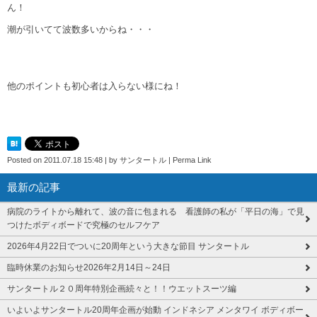
ん！
潮が引いてて波数多いからね・・・
他のポイントも初心者は入らない様にね！
Posted on
2011.07.18 15:48
|
by
サンタートル
|
Perma Link
最新の記事
病院のライトから離れて、波の音に包まれる 看護師の私が「平日の海」で見
つけたボディボードで究極のセルフケア
2026年4月22日でついに20周年という大きな節目 サンタートル
臨時休業のお知らせ2026年2月14日～24日
サンタートル２０周年特別企画続々と！！ウエットスーツ編
いよいよサンタートル20周年企画が始動 インドネシア メンタワイ ボディボー