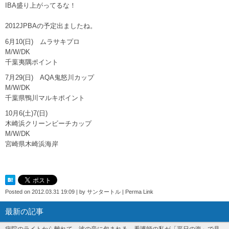
IBA盛り上がってるな！
2012JPBAの予定出ましたね。
6月10(日) ムラサキプロ
M/W/DK
千葉夷隅ポイント
7月29(日) AQA鬼怒川カップ
M/W/DK
千葉県鴨川マルキポイント
10月6(土)7(日)
木崎浜クリーンビーチカップ
M/W/DK
宮崎県木崎浜海岸
Posted on
2012.03.31 19:09
|
by
サンタートル
|
Perma Link
最新の記事