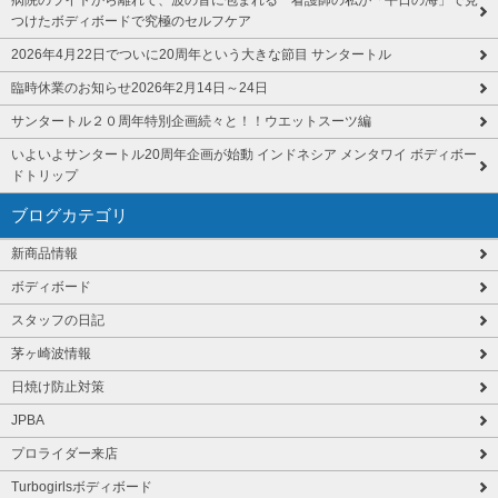
病院のライトから離れて、波の音に包まれる 看護師の私が「平日の海」で見
つけたボディボードで究極のセルフケア
2026年4月22日でついに20周年という大きな節目 サンタートル
臨時休業のお知らせ2026年2月14日～24日
サンタートル２０周年特別企画続々と！！ウエットスーツ編
いよいよサンタートル20周年企画が始動 インドネシア メンタワイ ボディボー
ドトリップ
ブログカテゴリ
新商品情報
ボディボード
スタッフの日記
茅ヶ崎波情報
日焼け防止対策
JPBA
プロライダー来店
Turbogirlsボディボード