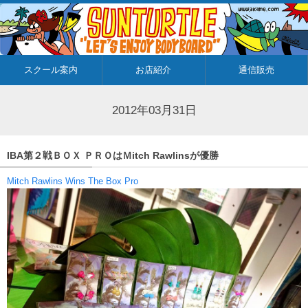
スクール案内
お店紹介
通信販売
2012年03月31日
IBA第２戦ＢＯＸ ＰＲＯはＭitch Rawlinsが優勝
Mitch Rawlins Wins The Box Pro