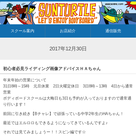
スクール案内
お店紹介
通信販売
2017年12月30日
初心者必見ライディング画像アドバイスＨＡちゃん
年末年始の営業について
31日8時～15時 元旦休業 2日火曜定休日 3日8時～13時 4日から通常
営業
ボディボードスクールは大晦日も3日も予約が入っておりますので通常通
り行います！
前回に引き続き【Bチャレ】で頑張っている中学2年生のHAちゃん！
最近ではエルロロもできるようになってきているんですよ♪
それでは見てみましょうー！！スピン編です☆