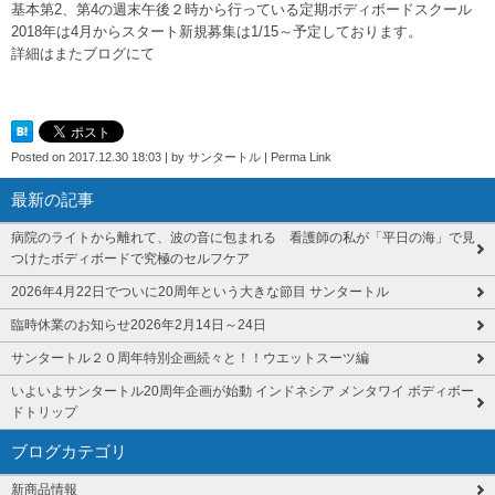
基本第2、第4の週末午後２時から行っている定期ボディボードスクール
2018年は4月からスタート新規募集は1/15～予定しております。
詳細はまたブログにて
Posted on
2017.12.30 18:03
|
by
サンタートル
|
Perma Link
最新の記事
病院のライトから離れて、波の音に包まれる 看護師の私が「平日の海」で見
つけたボディボードで究極のセルフケア
2026年4月22日でついに20周年という大きな節目 サンタートル
臨時休業のお知らせ2026年2月14日～24日
サンタートル２０周年特別企画続々と！！ウエットスーツ編
いよいよサンタートル20周年企画が始動 インドネシア メンタワイ ボディボー
ドトリップ
ブログカテゴリ
新商品情報