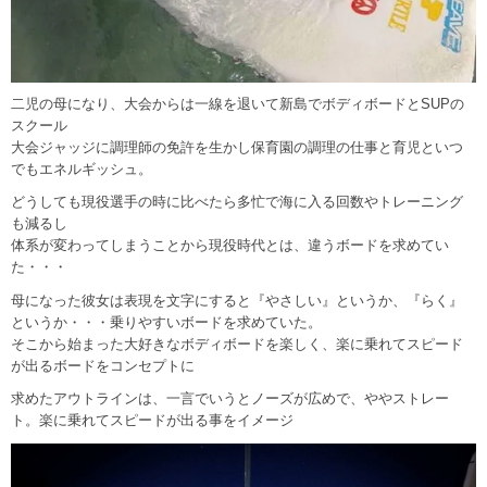
二児の母になり、大会からは一線を退いて新島でボディボードとSUPの
スクール
大会ジャッジに調理師の免許を生かし保育園の調理の仕事と育児といつ
でもエネルギッシュ。
どうしても現役選手の時に比べたら多忙で海に入る回数やトレーニング
も減るし
体系が変わってしまうことから現役時代とは、違うボードを求めてい
た・・・
母になった彼女は表現を文字にすると『やさしい』というか、『らく』
というか・・・乗りやすいボードを求めていた。
そこから始まった大好きなボディボードを楽しく、楽に乗れてスピード
が出るボードをコンセプトに
求めたアウトラインは、一言でいうとノーズが広めで、ややストレー
ト。楽に乗れてスピードが出る事をイメージ