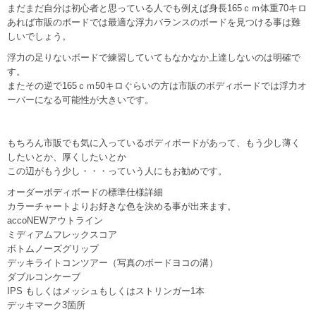
まだまだ自分は初心者と思っている人でも例えば身長165ｃｍ体重70キロ
あれば市販のボードでは最適な浮力バランスのボードを見つける事は難
しいでしょう。
浮力の足りないボードで練習していてもなかなか上達しないのは明確で
す。
またその逆で165ｃｍ50キロぐらいの方は市販のボディボードでは浮力オ
ーバーになる可能性が大きいです。
もちろん市販でも気に入っているボディボードがあって、もう少し薄く
したいとか、厚くしたいとか
この辺がもう少し・・・っていう人にもお勧めです。
オーダーボディボードの標準仕様詳細
カラーチャートよりお好きな色を決める事が出来ます。
accoNEWアウトライン
ミディアムフレックスコア
ボトムノーズグリップ
デッキライトコンツアー（写真のボードヨコの溝）
ダブルコンケーブ
IPS もしくはメッシュもしくはストリンガー1本
デッキマーク3箇所