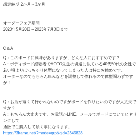
想定納期 2か月～3か月
オーダーフェア期間
2023年5月20日～2023年7月3日まで
Q＆A
Q：このボードに興味がありますが、どんな人におすすめです？
A：ボディボード経験者でACCO先生の境遇に似ている40代50代の女性で
若い頃よりぽっちゃり体型になってしまった人は特にお勧めです。
オーダーなのでもちろん厚みなどを調整して作れるので体型問わずです
が！
Q：お店が遠くて行かれないのですがボードを作りたいのですが大丈夫で
すか？
A：もちろん大丈夫です。お電話かLINE、メールでボードについてヒヤリ
ングして
通販でご購入して頂く事になります。
https://3kame.net/?mode=grp&gid=2346828