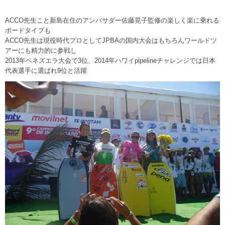
ACCO先生こと新島在住のアンバサダー佐藤晃子監修の楽しく楽に乗れる
ボードタイプも
ACCO先生は現役時代プロとしてJPBAの国内大会はもちろんワールドツ
アーにも精力的に参戦し
2013年ベネズエラ大会で3位、2014年ハワイpipelineチャレンジでは日本
代表選手に選ばれ9位と活躍