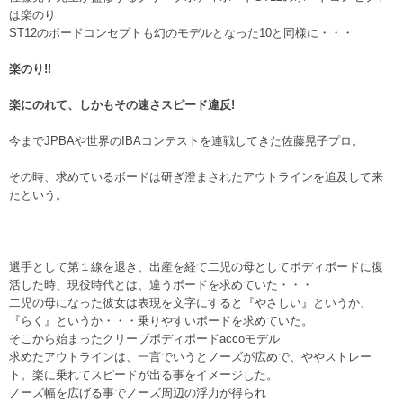
は楽のり
ST12のボードコンセプトも幻のモデルとなった10と同様に・・・
楽のり!!
楽にのれて、しかもその速さスピード違反!
今までJPBAや世界のIBAコンテストを連戦してきた佐藤晃子プロ。
その時、求めているボードは研ぎ澄まされたアウトラインを追及して来
たという。
選手として第１線を退き、出産を経て二児の母としてボディボードに復
活した時、現役時代とは、違うボードを求めていた・・・
二児の母になった彼女は表現を文字にすると『やさしい』というか、
『らく』というか・・・乗りやすいボードを求めていた。
そこから始まったクリーブボディボードaccoモデル
求めたアウトラインは、一言でいうとノーズが広めで、ややストレー
ト。楽に乗れてスピードが出る事をイメージした。
ノーズ幅を広げる事でノーズ周辺の浮力が得られ