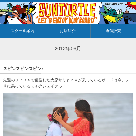
スクール案内
お店紹介
通信販売
2012年06月
スピンスピンスピン♪
先週のＪＰＢＡで優勝した大原サリｐｒｏが乗っているボードは今、ノ
リに乗っているミルクシェイクっ！！