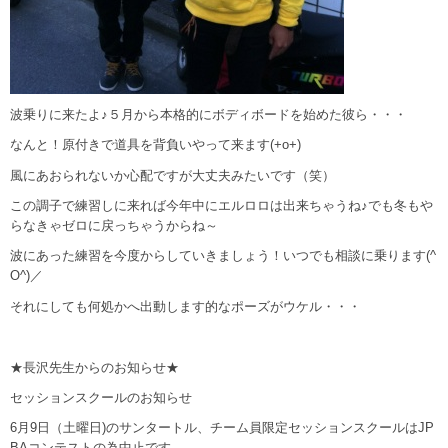
波乗りに来たよ♪５月から本格的にボディボードを始めた彼ら・・・
なんと！原付きで道具を背負いやって来ます(+o+)
風にあおられないか心配ですが大丈夫みたいです（笑）
この調子で練習しに来れば今年中にエルロロは出来ちゃうね♪でも冬もや
らなきゃゼロに戻っちゃうからね～
波にあった練習を今度からしていきましょう！いつでも相談に乗ります(^
O^)／
それにしても何処かへ出動します的なポーズがウケル・・・
★長沢先生からのお知らせ★
セッションスクールのお知らせ
6月9日（土曜日)のサンタートル、チーム員限定セッションスク
ールはJP
BAコンテストの為中止です。