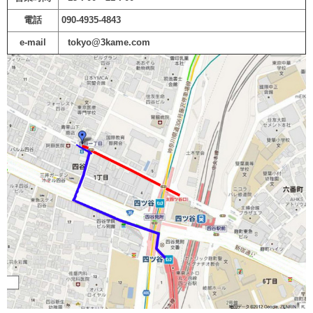
電話
090-4935-4843
e-mail
tokyo@3kame.com