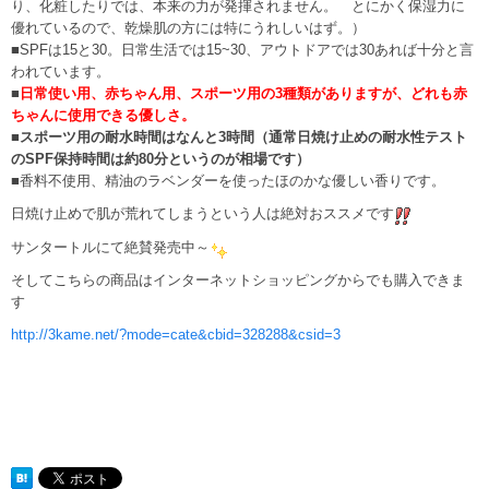
り、化粧したりでは、本来の力が発揮されません。 とにかく保湿力に
優れているので、乾燥肌の方には特にうれしいはず。）
■SPFは15と30。日常生活では15~30、アウトドアでは30あれば十分と言
われています。
■
日常使い用、赤ちゃん用、スポーツ用の3種類がありますが、どれも赤
ちゃんに使用できる優しさ。
■
スポーツ用の耐水時間はなんと3時間（通常日焼け止めの耐水性テスト
のSPF保持時間は約80分というのが相場です）
■香料不使用、精油のラベンダーを使ったほのかな優しい香りです。
日焼け止めで肌が荒れてしまうという人は絶対おススメです
サンタートルにて絶賛発売中～
そしてこちらの商品はインターネットショッピングからでも購入できま
す
http://3kame.net/?mode=cate&cbid=328288&csid=3