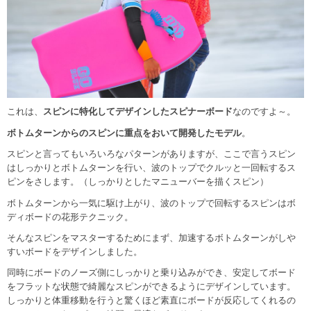
これは、
スピンに特化してデザインしたスピナーボード
なのですよ～。
ボトムターンからのスピンに重点をおいて開発したモデル
。
スピンと言ってもいろいろなパターンがありますが、ここで言うスピン
はしっかりとボトムターンを行い、波のトップでクルッと一回転するス
ピンをさします。（しっかりとしたマニューバーを描くスピン）
ボトムターンから一気に駆け上がり、波のトップで回転するスピンはボ
ディボードの花形テクニック。
そんなスピンをマスターするためにまず、加速するボトムターンがしや
すいボードをデザインしました。
同時にボードのノーズ側にしっかりと乗り込みができ、安定してボード
をフラットな状態で綺麗なスピンができるようにデザインしています。
しっかりと体重移動を行うと驚くほど素直にボードが反応してくれるの