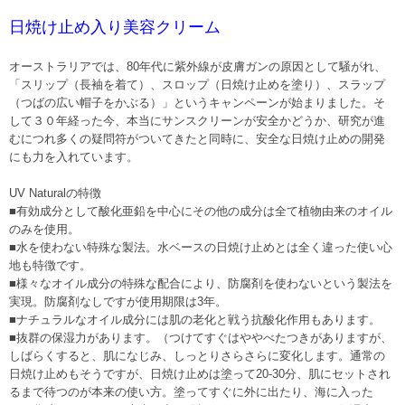
日焼け止め入り美容クリーム
オーストラリアでは、80年代に紫外線が皮膚ガンの原因として騒がれ、
「スリップ（長袖を着て）、スロップ（日焼け止めを塗り）、スラップ
（つばの広い帽子をかぶる）」というキャンペーンが始まりました。そ
して３０年経った今、本当にサンスクリーンが安全かどうか、研究が進
むにつれ多くの疑問符がついてきたと同時に、安全な日焼け止めの開発
にも力を入れています。
UV Naturalの特徴
■有効成分として酸化亜鉛を中心にその他の成分は全て植物由来のオイル
のみを使用。
■水を使わない特殊な製法。水ベースの日焼け止めとは全く違った使い心
地も特徴です。
■様々なオイル成分の特殊な配合により、防腐剤を使わないという製法を
実現。防腐剤なしですが使用期限は3年。
■ナチュラルなオイル成分には肌の老化と戦う抗酸化作用もあります。
■抜群の保湿力があります。（つけてすぐはややべたつきがありますが、
しばらくすると、肌になじみ、しっとりさらさらに変化します。通常の
日焼け止めもそうですが、日焼け止めは塗って20-30分、肌にセットされ
るまで待つのが本来の使い方。塗ってすぐに外に出たり、海に入った