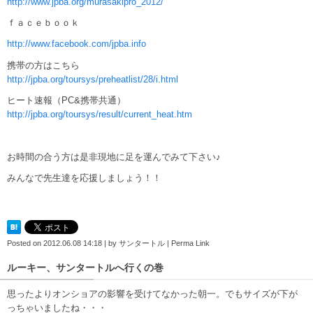
http://www.jpba.org/murasakipro_2012/
ｆａｃｅｂｏｏｋ
http://www.facebook.com/jpba.info
携帯の方はこちら
http://jpba.org/toursys/preheatlist/28/i.html
ヒート速報（PC&携帯共通）
http://jpba.org/toursys/result/current_heat.htm
お時間の合う方は是非現地に足を運んでみて下さい♪
みんなで先生達を応援しましょう！！
Posted on
2012.06.08 14:18
|
by
サンタートル
|
Perma Link
ルーキー、サンタートルへ行くの巻
思ったよりオンショアの影響を受けてなかった朝一。でもサイズが下が
っちゃいましたね・・・