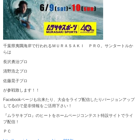
千葉県夷隅海岸で行われるＭＵＲＡＳＡＫＩ ＰＲＯ。サンタートルか
らは
長沢勇治プロ
清野浩之プロ
佐藤晃子プロ
が参戦致します！！
Facebookページも出来たり、大会をライブ配信したりバージョンアップ
してるので是非情報をご活用下さい！
『ムラサキプロ』のヒートをホームページコンテスト特設サイト
でライ
ブ配信！
ＰＣ