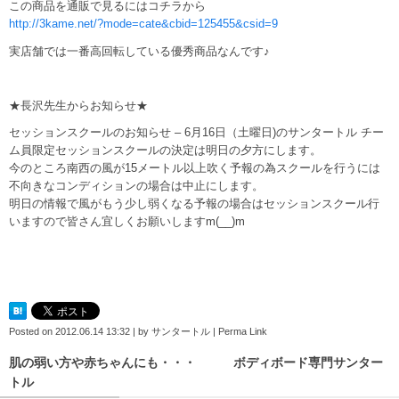
この商品を通販で見るにはコチラから
http://3kame.net/?mode=cate&cbid=125455&csid=9
実店舗では一番高回転している優秀商品なんです♪
★長沢先生からお知らせ★
セッションスクールのお知らせ – 6月16日（土曜日)のサンタートル チー
ム員限定セッションス
クールの決定は明日の夕方にします。
今のところ南西の風が15メ
ートル以上吹く予報の為スクールを行うには
不向きなコンディショ
ンの場合は中止にします。
明日の情報で風がもう少し弱くなる予報
の場合はセッションスクール行
いますので皆さん宜しくお願いしま
すm(__)m
Posted on
2012.06.14 13:32
|
by
サンタートル
|
Perma Link
肌の弱い方や赤ちゃんにも・・・ ボディボード専門サンター
トル