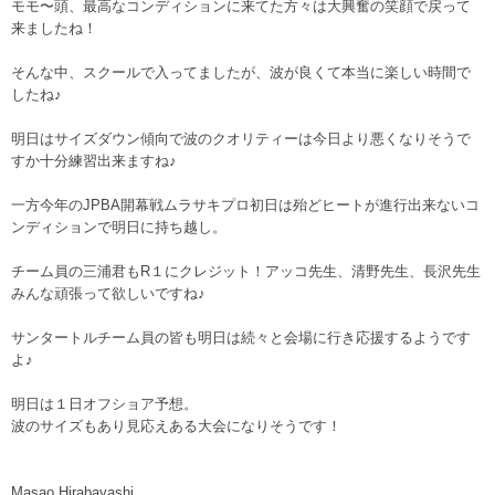
モモ〜頭、最高なコンディションに来てた方々は大興奮の笑顔で戻って
来ましたね！
そんな中、スクールで入ってましたが、波が良くて本当に楽しい時間で
したね♪
明日はサイズダウン傾向で波のクオリティーは今日より悪くなりそうで
すか十分練習出来ますね♪
一方今年のJPBA開幕戦ムラサキプロ初日は殆どヒートが進行出来ないコ
ンディションで明日に持ち越し。
チーム員の三浦君もR１にクレジット！アッコ先生、清野先生、長沢先生
みんな頑張って欲しいですね♪
サンタートルチーム員の皆も明日は続々と会場に行き応援するようです
よ♪
明日は１日オフショア予想。
波のサイズもあり見応えある大会になりそうです！
Masao Hirabayashi