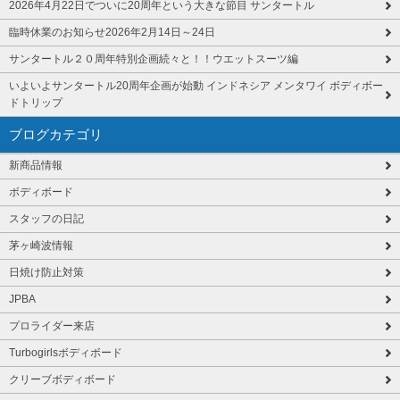
2026年4月22日でついに20周年という大きな節目 サンタートル
臨時休業のお知らせ2026年2月14日～24日
サンタートル２０周年特別企画続々と！！ウエットスーツ編
いよいよサンタートル20周年企画が始動 インドネシア メンタワイ ボディボー
ドトリップ
ブログカテゴリ
新商品情報
ボディボード
スタッフの日記
茅ヶ崎波情報
日焼け防止対策
JPBA
プロライダー来店
Turbogirlsボディボード
クリーブボディボード