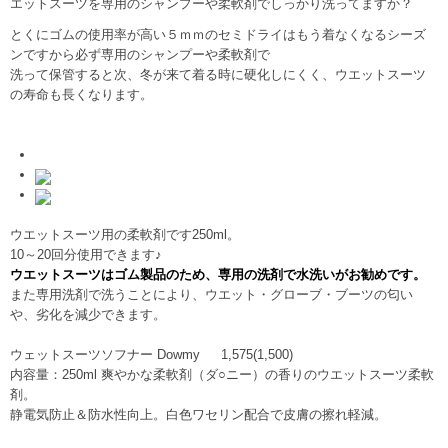
エットスーツを専用のシャンプーや柔軟剤でしっかり洗ってますか？
とくにゴムの使用率が高い５ｍｍのセミドライはもう着なくなるシーズ
ンですから必ず専用のシャンプーや柔軟剤で
洗って保管すると次、冬が来て着る時に硬化しにくく、ウエットスーツ
の寿命も長くなります。
ウエットスーツ用の柔軟剤です250ml。
10～20回分使用できます♪
ウエットスーツはゴム製品のため、専用の洗剤で水洗いがお勧めです。
また専用洗剤で洗うことにより、ウエット・グローブ・ブーツの匂い
や、劣化を減少できます。
ウェットスーツソフナー Dowmy 1,575(1,500)
内容量：250ml 爽やかな柔軟剤（ダ○ニー）の香りのウエットスーツ柔軟
剤。
静電気防止＆防水性向上。白色ワセリン配合で皮膚の擦れ軽減。