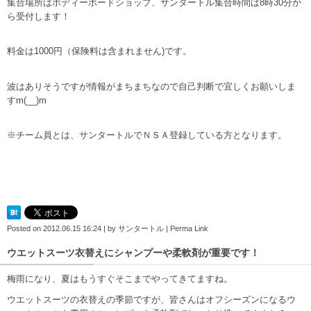
集合場所はボディーボードショップ、サンター
トル集合時間は8時30分か
ら受付します！
料金は1000円（保
険料は含まれません)です。
波はありそうですが情報がまちまちな
ので自己判断で宜しくお願いしま
すm(__)m
※チーム員とは、サンタートルでＮＳＡ登録している方となります。
Posted on
2012.06.15 16:24
|
by
サンタートル
|
Perma Link
ウエットスーツ衣替えにシャンプーや柔軟剤が重要です！
梅雨になり、夏はもうすぐそこまでやってきてますね。
ウエットスーツの衣替えの季節ですが、皆さんはオフシーズンになるウ