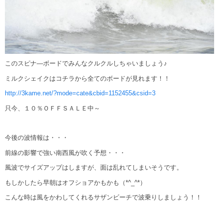
このスピナ―ボードでみんなクルクルしちゃいましょう♪
ミルクシェイクはコチラから全てのボードが見れます！！
http://3kame.net/?mode=cate&cbid=1152455&csid=3
只今、１０％ＯＦＦＳＡＬＥ中～
今後の波情報は・・・
前線の影響で強い南西風が吹く予想・・・
風波でサイズアップはしますが、面は乱れてしまいそうです。
もしかしたら早朝はオフショアかもかも（*^_^*）
こんな時は風をかわしてくれるサザンビーチで波乗りしましょう！！