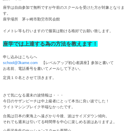
座学は自由参加で無料ですが午前のスクールを受けた方が対象となりま
す。
座学場所 茅ヶ崎市勤労市民会館
イメトレ等も行いますので服装は動ける格好でお願い致します。
座学では上達する為の方法を教えます！
申し込みはこちらへ
school@3kame.com
【レベルアップ初心者講座】参加と書いて
お名前、電話番号を書いてメールして下さい。
定員１０名とさせて頂きます。
さて気になる週末の波情報は・・・
今日のサザンビーチは中上級者にとって本当に良い波でした！
ライトマシンブレイク半端なかったです。
台風は日本の東海上へ遠ざかり今後、波はサイズダウン傾向。
それでも週末は引いてる時間帯を中心に楽しめる波はありますよ。
☆長沢先生のセッションスクール再開☆