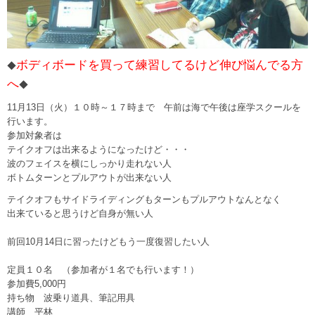
ボディボードを買って練習してるけど伸び悩んでる方
◆
へ
◆
11月13日（火）１０時～１７時まで 午前は海で午後は座学スクールを
行います。
参加対象者は
テイクオフは出来るようになったけど・・・
波のフェイスを横にしっかり走れない人
ボトムターンとプルアウトが出来ない人
テイクオフもサイドライディングもターンもプルアウトなんとなく
出来ていると思うけど自身が無い人
前回10月14日に習ったけどもう一度復習したい人
定員１０名 （参加者が１名でも行います！）
参加費5,000円
持ち物 波乗り道具、筆記用具
講師 平林