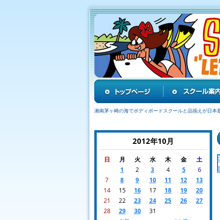
湘南茅ヶ崎の海でボディボードスクールと品揃えが日本
2012年10月
日
月
火
水
木
金
土
1
2
3
4
5
6
7
8
9
10
11
12
13
14
15
16
17
18
19
20
21
22
23
24
25
26
27
28
29
30
31