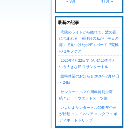
« 9月
11月 »
最新の記事
病院のライトから離れて、波の音
に包まれる 看護師の私が「平日の
海」で見つけたボディボードで究極
のセルフケア
2026年4月22日でついに20周年と
いう大きな節目 サンタートル
臨時休業のお知らせ2026年2月14日
～24日
サンタートル２０周年特別企画
続々と！！ウエットスーツ編
いよいよサンタートル20周年企画
が始動 インドネシア メンタワイ ボ
ディボードトリップ