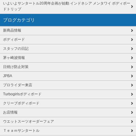
いよいよサンタートル20周年企画が始動 インドネシア メンタワイ ボディボー
ドトリップ
ブログカテゴリ
新商品情報
ボディボード
スタッフの日記
茅ヶ崎波情報
日焼け防止対策
JPBA
プロライダー来店
Turbogirlsボディボード
クリーブボディボード
お店情報
ウエットスーツオーダーフェア
Ｔｅａｍサンタートル