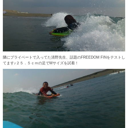
隣にプライベートで入ってた清野先生、話題のFREEDOM FINをテストし
てます♪２５．５ｃｍの足でMサイズを試着！