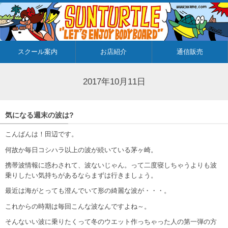
スクール案内
お店紹介
通信販売
2017年10月11日
気になる週末の波は?
こんばんは！田辺です。
何故か毎日コシハラ以上の波が続いている茅ヶ崎。
携帯波情報に惑わされて、波ないじゃん。って二度寝しちゃうよりも波
乗りしたい気持ちがあるならまずは行きましょう。
最近は海がとっても澄んでいて形の綺麗な波が・・・。
これからの時期は毎回こんな波なんですよね～。
そんないい波に乗りたくって冬のウエット作っちゃった人の第一弾の方