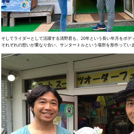
そしてライダーとして活躍する清野君も、20年という長い年月をボデ
それぞれの想いが重なり合い、サンタートルという場所を形作ってい